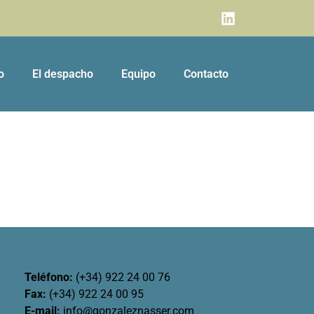
o
El despacho
Equipo
Contacto
Teléfono:
(+34) 922 24 00 76
Fax:
(+34) 922 24 00 95
E-mail:
info@gonzaleznasser.com