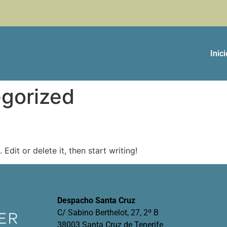
Inici
gorized
Edit or delete it, then start writing!
Despacho Santa Cruz
C/ Sabino Berthelot, 27, 2º B
38003 Santa Cruz de Tenerife