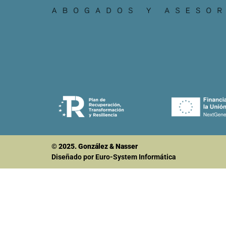
© 2025. González & Nasser
Diseñado por Euro-System Informática