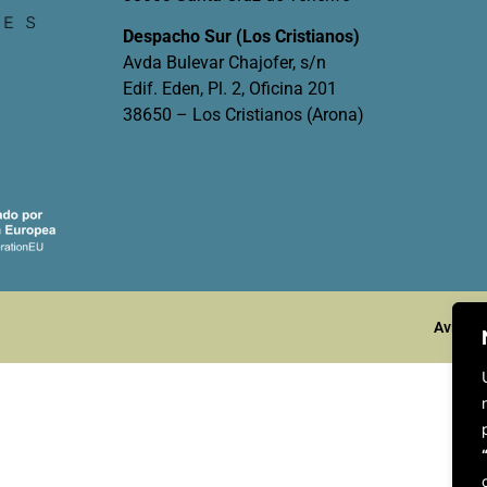
Despacho Sur (Los Cristianos)
Avda Bulevar Chajofer, s/n
Edif. Eden, Pl. 2, Oficina 201
38650 – Los Cristianos (Arona)
Aviso l